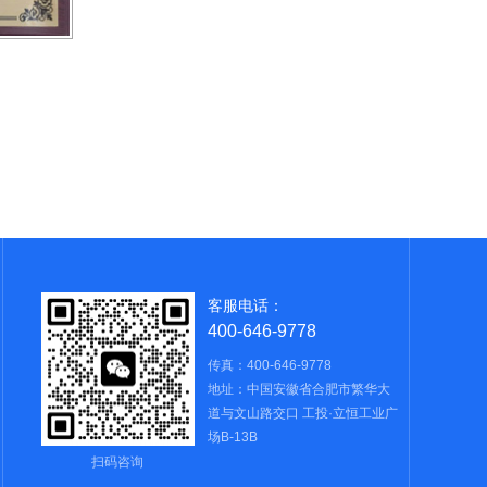
客服电话：
400-646-9778
传真：400-646-9778
地址：中国安徽省合肥市繁华大
道与文山路交口 工投·立恒工业广
场B-13B
扫码咨询