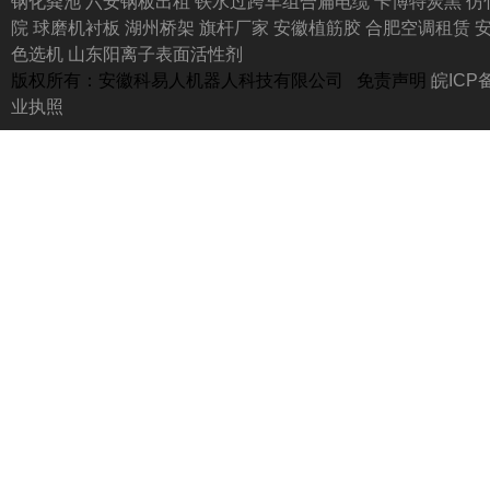
钢化粪池
六安钢板出租
铁水过跨车组合扁电缆
卡博特炭黑
仿
院
球磨机衬板
湖州桥架
旗杆厂家 安徽植筋胶
合肥空调租赁
色选机
山东阳离子表面活性剂
版权所有：安徽科易人机器人科技有限公司 免责声明
皖ICP备
业执照