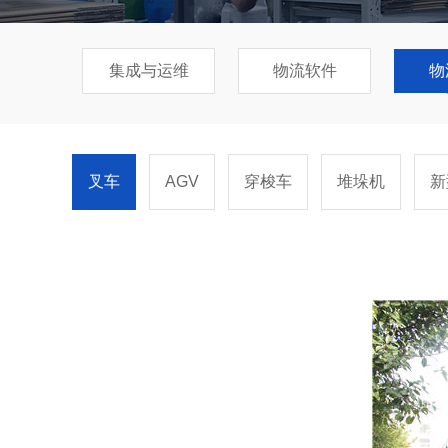
集成与运维
物流软件
物
叉车
AGV
穿梭车
堆垛机
新