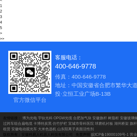
<
1
2
3
4
5
>
>>
客服电话：
400-646-9778
传真：400-646-9778
地址：中国安徽省合肥市繁华大道
投·立恒工业广场B-13B
官方微信平台
友情链接：
博为光电
宇钛光科
OPGW光缆
合肥加气块
安徽旗杆
树脂柜
安徽玻璃
过跨车组合扁电缆
卡博特炭黑
仿竹护栏
宣城市骨科医院
球磨机衬板
湖州桥架
旗杆
租赁
安徽电动观光车
大米色选机
山东阳离子表面活性剂
版权所有：安徽科易人机器人科技有限公司 免责声明
皖ICP备19000109号-1
营业