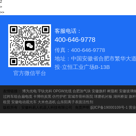
2
>
>>
客服电话：
400-646-9778
传真：400-646-9778
地址：中国安徽省合肥市繁华大道
投·立恒工业广场B-13B
官方微信平台
友情链接：
博为光电
宇钛光科
OPGW光缆
合肥加气块
安徽旗杆
树脂柜
安徽玻璃
过跨车组合扁电缆
卡博特炭黑
仿竹护栏
宣城市骨科医院
球磨机衬板
湖州桥架
旗杆
租赁
安徽电动观光车
大米色选机
山东阳离子表面活性剂
版权所有：安徽科易人机器人科技有限公司 免责声明
皖ICP备19000109号-1
营业