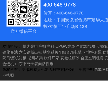
400-646-9778
传真：400-646-9778
地址：中国安徽省合肥市繁华大道
投·立恒工业广场B-13B
官方微信平台
友情链接：
博为光电
宇钛光科
OPGW光缆
合肥加气块
安徽旗
钢化粪池
六安钢板出租
铁水过跨车组合扁电缆
卡博特炭黑
仿
院
球磨机衬板
湖州桥架
旗杆厂家 安徽植筋胶
合肥空调租赁
色选机
山东阳离子表面活性剂
版权所有：安徽科易人机器人科技有限公司 免责声明
皖ICP备
业执照